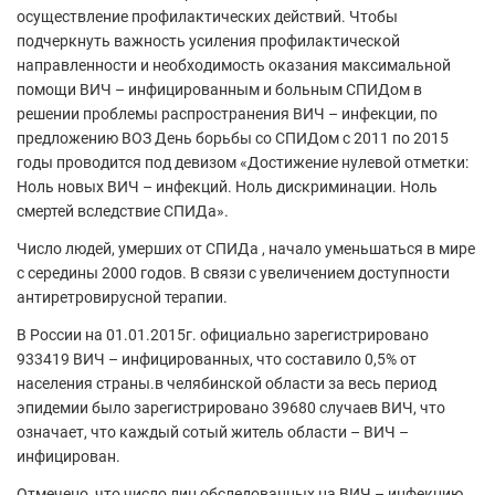
осуществление профилактических действий. Чтобы
подчеркнуть важность усиления профилактической
направленности и необходимость оказания максимальной
помощи ВИЧ – инфицированным и больным СПИДом в
решении проблемы распространения ВИЧ – инфекции, по
предложению ВОЗ День борьбы со СПИДом с 2011 по 2015
годы проводится под девизом «Достижение нулевой отметки:
Ноль новых ВИЧ – инфекций. Ноль дискриминации. Ноль
смертей вследствие СПИДа».
Число людей, умерших от СПИДа , начало уменьшаться в мире
с середины 2000 годов. В связи с увеличением доступности
антиретровирусной терапии.
В России на 01.01.2015г. официально зарегистрировано
933419 ВИЧ – инфицированных, что составило 0,5% от
населения страны.в челябинской области за весь период
эпидемии было зарегистрировано 39680 случаев ВИЧ, что
означает, что каждый сотый житель области – ВИЧ –
инфицирован.
Отмечено, что число лиц обследованных на ВИЧ – инфекцию