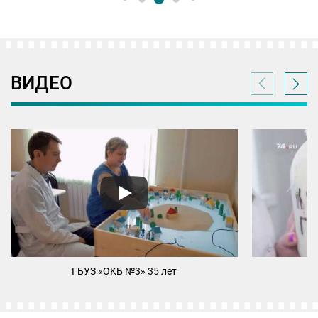
ВИДЕО
ГБУЗ «ОKБ №3» 35 лет
М