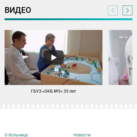
ВИДЕО
ГБУЗ «ОKБ №3» 35 лет
М
О больнице
Новости