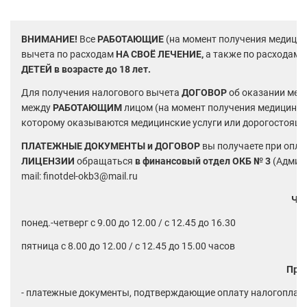
ВНИМАНИЕ!
Все
РАБОТАЮЩИЕ
(на момент получения медицин
вычета по расходам
НА СВОЁ ЛЕЧЕНИЕ,
а также по расходам 
ДЕТЕЙ в возрасте до 18 лет.
Для получения налогового вычета
ДОГОВОР
об оказании мед
между
РАБОТАЮЩИМ
лицом (на момент получения медицинск
которому оказываются медицинские услуги или дорогостоящи
ПЛАТЕЖНЫЕ ДОКУМЕНТЫ и ДОГОВОР
вы получаете при опла
ЛИЦЕНЗИИ
обращаться
в финансовый отдел ОКБ № 3
(Админи
mail:
finotdel-okb3@mail.ru
Ча
понед.-четверг с 9.00 до 12.00 / с 12.45 до 16.30
пятница с 8.00 до 12.00 / с 12.45 до 15.00 часов
При 
- платежные документы, подтверждающие оплату налогоплат