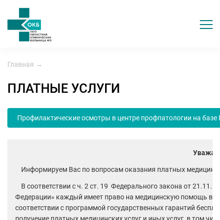
Главная
→
ПЛАТНЫЕ УСЛУГИ
Профилактические осмотры в центре профпатологии на базе Г
Уважае
Информируем Вас по вопросам оказания платных медицински
В соответствии с ч. 2 ст. 19 Федерального закона от 21.11.
Федерации» каждый имеет право на медицинскую помощь в г
соответствии с программой государственных гарантий беспл
получение платных медицинских услуг и иных услуг, в том чи