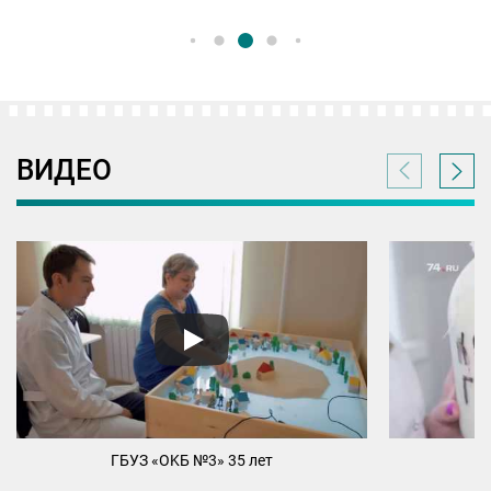
ВИДЕО
ГБУЗ «ОKБ №3» 35 лет
М