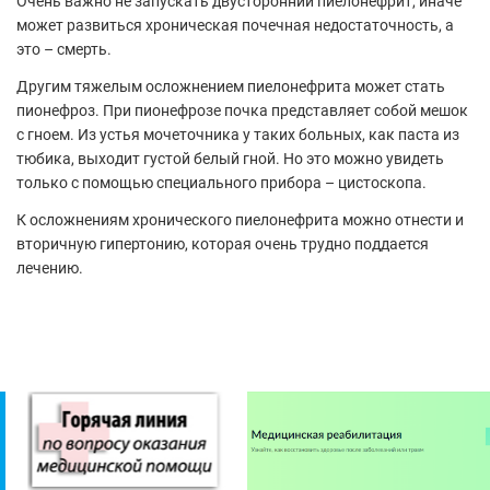
Очень важно не запускать двусторонний пиелонефрит, иначе
может развиться хроническая почечная недостаточность, а
это – смерть.
Другим тяжелым осложнением пиелонефрита может стать
пионефроз. При пионефрозе почка представляет собой мешок
с гноем. Из устья мочеточника у таких больных, как паста из
тюбика, выходит густой белый гной. Но это можно увидеть
только с помощью специального прибора – цистоскопа.
К осложнениям хронического пиелонефрита можно отнести и
вторичную гипертонию, которая очень трудно поддается
лечению.