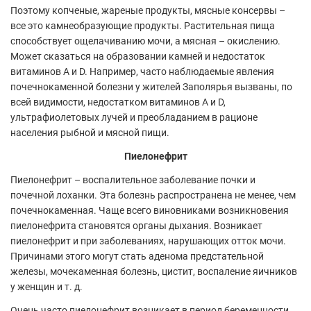
Поэтому копченые, жареные продукты, мясные консервы –
все это камнеобразующие продукты. Растительная пища
способствует ощелачиванию мочи, а мясная – окислению.
Может сказаться на образовании камней и недостаток
витаминов А и D. Например, часто наблюдаемые явления
почечнокаменной болезни у жителей Заполярья вызваны, по
всей видимости, недостатком витаминов А и D,
ультрафиолетовых лучей и преобладанием в рационе
населения рыбной и мясной пищи.
Пиелонефрит
Пиелонефрит – воспалительное заболевание почки и
почечной лоханки. Эта болезнь распространена не менее, чем
почечнокаменная. Чаще всего виновниками возникновения
пиелонефрита становятся органы дыхания. Возникает
пиелонефрит и при заболеваниях, нарушающих отток мочи.
Причинами этого могут стать аденома предстательной
железы, мочекаменная болезнь, цистит, воспаление яичников
у женщин и т. д.
Очень часто пиелонефрит возникает в период беременности,