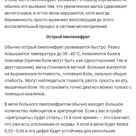
обычно это вызвано тем, что увеличенная матка сдавливает
мочеточники, и отток мочи нарушается, хотя иногда
беременность просто выявляет вялотекущий до этого
воспалительный процесс в системе мочеотделения.
Острый пиелонефрит
Обычно острый пиелонефрит развивается быстро. Резко
повышается температура до 38–40 °C, появляются боли в
пояснице (причем боли могут быть как односторонние, так и
двусторонние), моча становится мутной. Больные жалуются
на выраженную потливость, головную боль, сильную общую
слабость. Могут наблюдаться тошнота, рвота, сухость во рту,
мышечные боли. Но установить точно диагноз можно только с
помощью анализов.
В моче больного пиелонефритом обычно находят большое
количество лейкоцитов и эритроцитов. Если у вас в графе
«эритроциты» будет стоять «10 в поле зрения» – это означает,
что уже есть отклонения от нормы. А если в моче будет белка
0,33—0,66 и эта цифра будет устойчива для нескольких