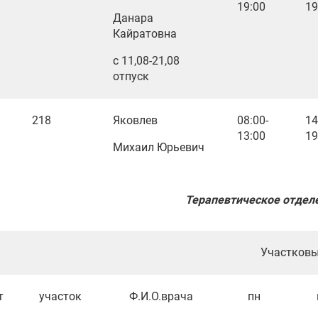
19:00
19
Данара
Кайратовна
с 11,08-21,08
отпуск
218
Яковлев
08:00-
14
13:00
19
Михаил Юрьевич
Терапевтическое отдел
Участковые в
т
участок
Ф.И.О.врача
пн