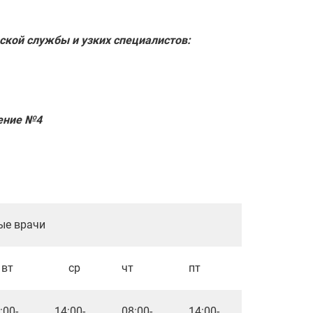
ской службы и узких специалистов:
ение №4
рачи
вт
ср
чт
пт
:00-
14:00-
08:00-
14:00-