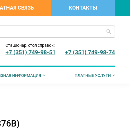
АТНАЯ СВЯЗЬ
КОНТАКТЫ
Стационар, стол справок:
+7 (351) 749-98-51
+7 (351) 749-98-74
ЕЗНАЯ ИНФОРМАЦИЯ
ПЛАТНЫЕ УСЛУГИ
 граждан
лемедицинскую консульта
рах социальной поддержки граждан, имеющих детей
Страховые компании ДМС
Запись на прием к врачу
Документы
76В)