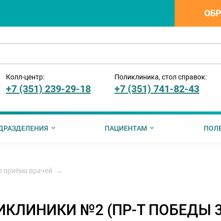
ОБР
Колл-центр:
Поликлиника, стол справок:
+7 (351) 239-29-18
+7 (351) 741-82-43
ДРАЗДЕЛЕНИЯ
ПАЦИЕНТАМ
ПОЛ
ии
ния
менты для ознакомления
ормация о стоимости платных услуг
Вышестоящие организации
Вакцинация
Информация от ПФР
Информация для иностранных
Руководство по записи на те
Информация о ме
е приёма врачей
→
упции
Профилактика заболеваний
КЛИНИКИ №2 (ПР-Т ПОБЕДЫ 3