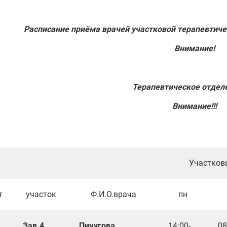
Расписание приёма врачей участковой терапевтиче
Внимание!
Терапевтическое отдел
Внимание!!!
Участковые в
т
участок
Ф.И.О.врача
пн
Зав.4
Пичугова
14:00-
08