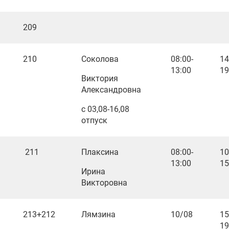
209
210
Соколова
08:00-
14
13:00
19
Виктория
Александровна
с 03,08-16,08
отпуск
211
Плаксина
08:00-
10
13:00
15
Ирина
Викторовна
213+212
Лямзина
10/08
15
19