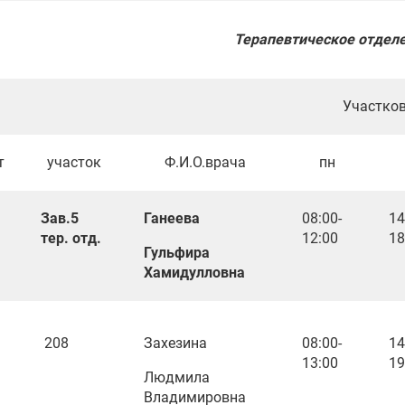
Терапевтическое отдел
Участковые в
т
участок
Ф.И.О.врача
пн
Зав.5
Ганеева
08:00-
14
тер. отд.
12:00
18
Гульфира
Хамидулловна
208
Захезина
08:00-
14
13:00
19
Людмила
Владимировна