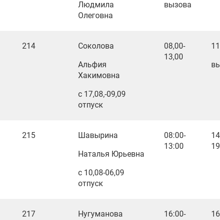
Людмила
вызова
Олеговна
214
Соколова
08,00-
11
13,00
Альфия
в
Хакимовна
с 17,08,-09,09
отпуск
215
Шавырина
08:00-
14
13:00
19
Наталья Юрьевна
с 10,08-06,09
отпуск
217
Нугуманова
16:00-
16