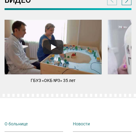
ВИДЕО
ГБУЗ «ОKБ №3» 35 лет
М
О больнице
Новости