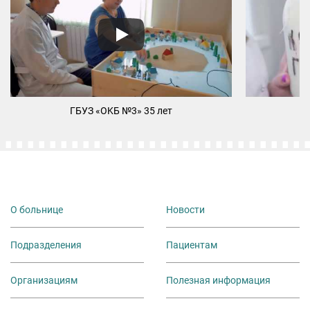
ГБУЗ «ОKБ №3» 35 лет
М
О больнице
Новости
Подразделения
Пациентам
Организациям
Полезная информация