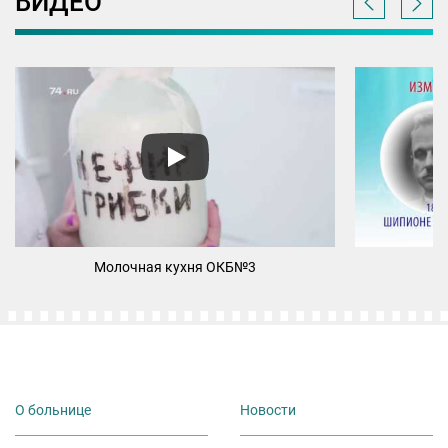
ВИДЕО
Молочная кухня ОКБ№3
Шк
О больнице
Новости