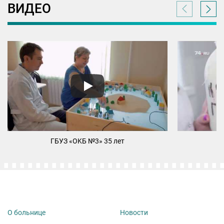
ВИДЕО
ГБУЗ «ОKБ №3» 35 лет
М
О больнице
Новости