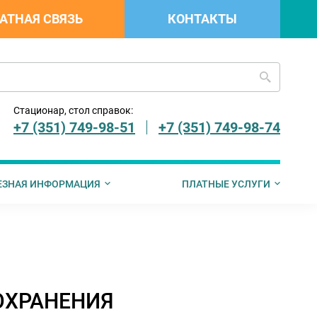
АТНАЯ СВЯЗЬ
КОНТАКТЫ
Стационар, стол справок:
+7 (351) 749-98-51
+7 (351) 749-98-74
ЕЗНАЯ ИНФОРМАЦИЯ
ПЛАТНЫЕ УСЛУГИ
 граждан
лемедицинскую консульта
рах социальной поддержки граждан, имеющих детей
Страховые компании ДМС
Запись на прием к врачу
Документы
ОХРАНЕНИЯ