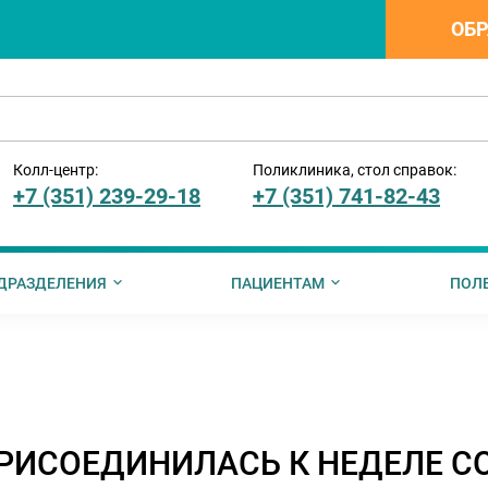
ОБР
Колл-центр:
Поликлиника, стол справок:
+7 (351) 239-29-18
+7 (351) 741-82-43
ДРАЗДЕЛЕНИЯ
ПАЦИЕНТАМ
ПОЛ
ии
ния
менты для ознакомления
ормация о стоимости платных услуг
Вышестоящие организации
Вакцинация
Информация от ПФР
Информация для иностранных
Руководство по записи на те
Информация о ме
упции
Профилактика заболеваний
РИСОЕДИНИЛАСЬ К НЕДЕЛЕ С