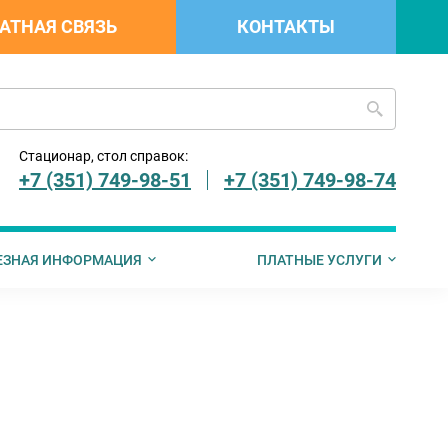
АТНАЯ СВЯЗЬ
КОНТАКТЫ
Стационар, стол справок:
+7 (351) 749-98-51
+7 (351) 749-98-74
ЕЗНАЯ ИНФОРМАЦИЯ
ПЛАТНЫЕ УСЛУГИ
 граждан
лемедицинскую консульта
рах социальной поддержки граждан, имеющих детей
Страховые компании ДМС
Запись на прием к врачу
Документы