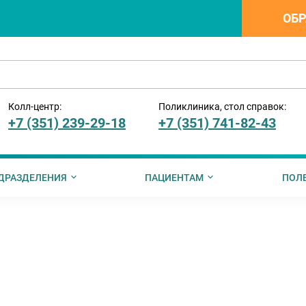
ОБР
Колл-центр:
Поликлиника, стол справок:
+7 (351) 239-29-18
+7 (351) 741-82-43
ДРАЗДЕЛЕНИЯ
ПАЦИЕНТАМ
ПОЛ
ии
ния
менты для ознакомления
ормация о стоимости платных услуг
Вышестоящие организации
Вакцинация
Информация от ПФР
Информация для иностранных
Руководство по записи на те
Информация о ме
упции
Профилактика заболеваний