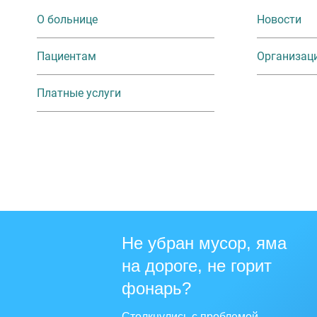
О больнице
Новости
Пациентам
Организац
Платные услуги
Не убран мусор, яма
на дороге, не горит
фонарь?
Столкнулись с проблемой —