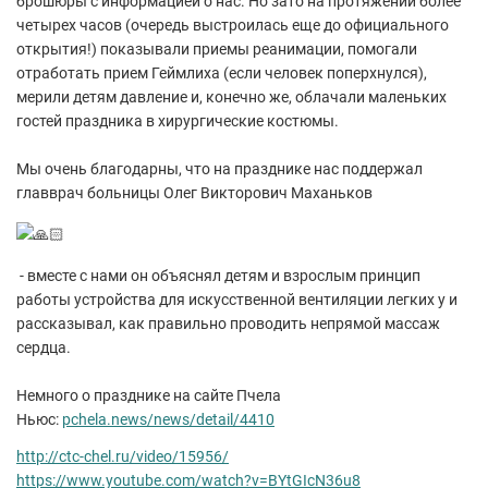
брошюры с информацией о нас. Но зато на протяжении более
четырех часов (очередь выстроилась еще до официального
открытия!) показывали приемы реанимации, помогали
отработать прием Геймлиха (если человек поперхнулся),
мерили детям давление и, конечно же, облачали маленьких
гостей праздника в хирургические костюмы.
Мы очень благодарны, что на празднике нас поддержал
главврач больницы Олег Викторович Маханьков
- вместе с нами он объяснял детям и взрослым принцип
работы устройства для искусственной вентиляции легких у и
рассказывал, как правильно проводить непрямой массаж
сердца.
Немного о празднике на сайте Пчела
Ньюс:
pchela.news/news/detail/4410
http://ctc-chel.ru/video/15956/
https://www.youtube.com/watch?v=BYtGIcN36u8