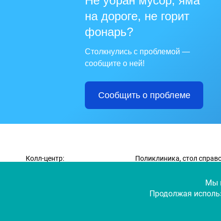
Не убран мусор, яма
на дороге, не горит
фонарь?
Столкнулись с проблемой —
сообщите о ней!
Сообщить о проблеме
Колл-центр:
Поликлиника, стол справо
+7 (351) 239-29-18
+7 (351) 741-82-43
Мы 
Продолжая использ