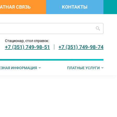
АТНАЯ СВЯЗЬ
КОНТАКТЫ
Стационар, стол справок:
+7 (351) 749-98-51
+7 (351) 749-98-74
ЕЗНАЯ ИНФОРМАЦИЯ
ПЛАТНЫЕ УСЛУГИ
 граждан
лемедицинскую консульта
рах социальной поддержки граждан, имеющих детей
Страховые компании ДМС
Запись на прием к врачу
Документы