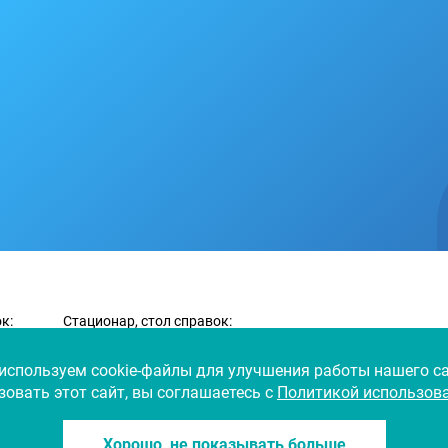
к:
Стационар, стол справок:
+7 (351) 749-98-51
+7 (351) 749-98-74
используем cookie-файлы для улучшения работы нашего са
овать этот сайт, вы соглашаетесь с
Политикой использова
Хорошо, не показывать больше