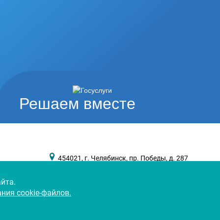
Решаем вместе
454021, г. Челябинск, пр. Победы, д. 287
okb3@okb3-74.ru
йта.
ния cookie-файлов.