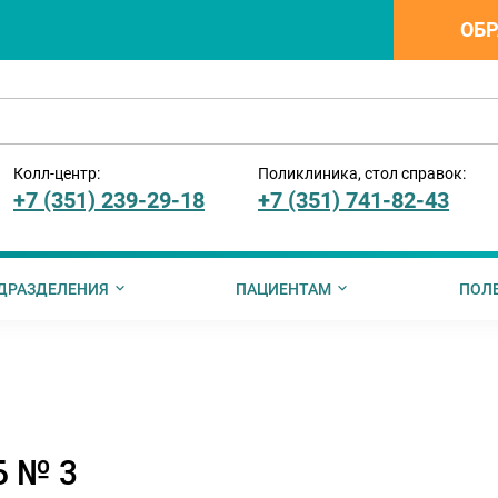
ОБР
Колл-центр:
Поликлиника, стол справок:
+7 (351) 239-29-18
+7 (351) 741-82-43
ДРАЗДЕЛЕНИЯ
ПАЦИЕНТАМ
ПОЛ
ии
ния
менты для ознакомления
ормация о стоимости платных услуг
Вышестоящие организации
Вакцинация
Информация от ПФР
Информация для иностранных
Руководство по записи на те
Информация о ме
упции
Профилактика заболеваний
Б № 3