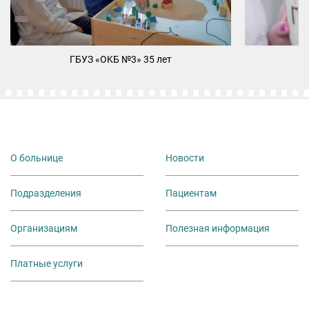
ГБУЗ «ОKБ №3» 35 лет
М
О больнице
Новости
Подразделения
Пациентам
Организациям
Полезная информация
Платные услуги