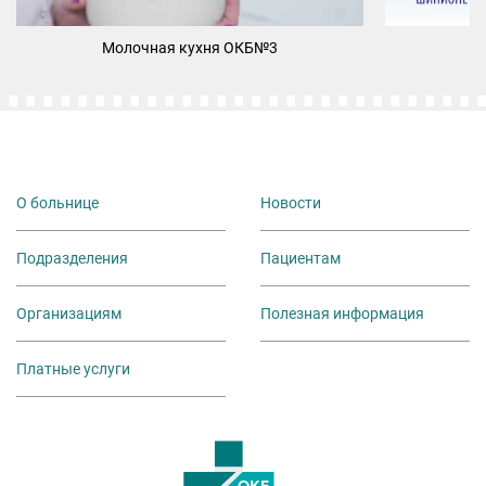
олочная кухня ОКБ№3
Школа здорового 
О больнице
Новости
Подразделения
Пациентам
Организациям
Полезная информация
Платные услуги