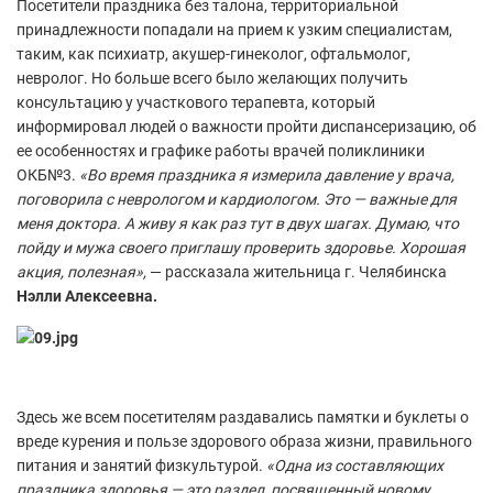
Посетители праздника без талона, территориальной
принадлежности попадали на прием к узким специалистам,
таким, как психиатр, акушер-гинеколог, офтальмолог,
невролог. Но больше всего было желающих получить
консультацию у участкового терапевта, который
информировал людей о важности пройти диспансеризацию, об
ее особенностях и графике работы врачей поликлиники
ОКБ№3.
«Во время праздника я измерила давление у врача,
поговорила с неврологом и кардиологом. Это — важные для
меня доктора. А живу я как раз тут в двух шагах. Думаю, что
пойду и мужа своего приглашу проверить здоровье. Хорошая
акция, полезная»,
— рассказала жительница г. Челябинска
Нэлли Алексеевна.
Здесь же всем посетителям раздавались памятки и буклеты о
вреде курения и пользе здорового образа жизни, правильного
питания и занятий физкультурой.
«Одна из составляющих
праздника здоровья — это раздел, посвященный новому