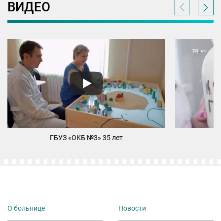
ВИДЕО
ГБУЗ «ОKБ №3» 35 лет
М
О больнице
Новости